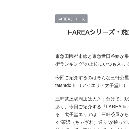
I-AREAシリーズ
I-AREAシリーズ・
東急田園都市線と東急世田谷線が乗
街ランキング”の上位にいつも入っ
今回ご紹介するのはそんな三軒茶屋
taishido Ⅲ（アイエリア太子堂
三軒茶屋駅周辺は大きく分けて、駅
あり、今回ご紹介する『I-AREA t
る、太子堂エリアは、
三軒茶屋から
る“茶沢（ちゃざわ）通り”が通っ