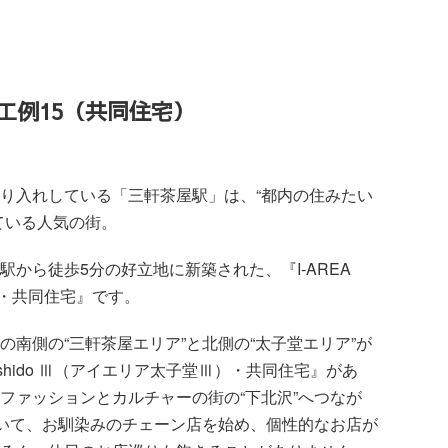
施工例15（共同住宅）
り入れしている「三軒茶屋駅」
は、“都内の住みたい
ている人
気の街。
駅から徒歩5分の好立地に新築
された、『I-AREA
Ⅲ）・共同住宅』です。
の南側の“三軒茶屋エリア”と
北側の“太子堂エリア”が
aishido Ⅲ（アイエリア太子堂Ⅲ）・共同住宅』があ
ファッションとカルチャーの街の“下北沢”へつなが
ていて、お馴染みの
チェーン店を始め、個性的なお店が