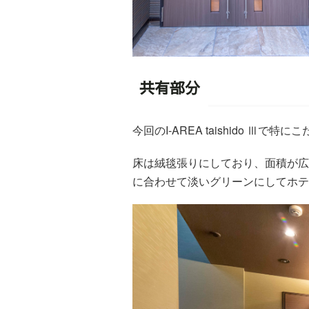
共有部分
今回のI-AREA taishido Ⅲ
床は絨毯張りにしており、面積が広
に合わせて淡いグリーンにしてホテ