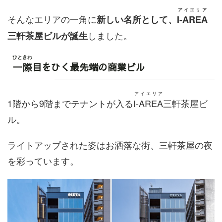
アイエリア
そんなエリアの一角に
新しい名所として、
I-AREA
しました。
三軒茶屋ビルが誕生
ひときわ
一際
目をひく最先端の商業ビル
アイエリア
1階から9階までテナントが入る
I-AREA
三軒茶屋ビ
ル。
ライトアップされた姿はお洒落な街、三軒茶屋の夜
を彩っています。